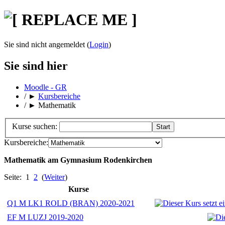
Sie sind nicht angemeldet (
Login
)
Sie sind hier
Moodle - GR
/
►
Kursbereiche
/
►
Mathematik
Kurse suchen:
Kursbereiche:
Mathematik am Gymnasium Rodenkirchen
Seite: 1
2
(
Weiter
)
Kurse
Q1 M LK1 ROLD (BRAN) 2020-2021
EF M LUZJ 2019-2020