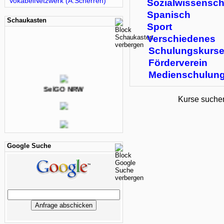
VokabelNetzwerk (A.Scherren)
Sozialwissensch
Spanisch
Schaukasten
Sport
Verschiedenes
Schulungskurs
Förderverein
Medienschulun
SelGO NRW
Kurse suche
Google Suche
Mozilla Firefox
GeoGebra