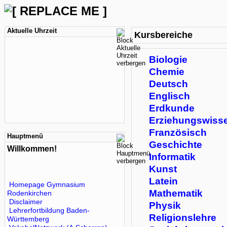
Aktuelle Uhrzeit
Kursbereiche
Biologie
Chemie
Deutsch
Englisch
Erdkunde
Erziehungswiss
Französisch
Hauptmenü
Geschichte
Willkommen!
Informatik
Kunst
Latein
Homepage Gymnasium
Mathematik
Rodenkirchen
Disclaimer
Physik
Lehrerfortbildung Baden-
Religionslehre
Württemberg