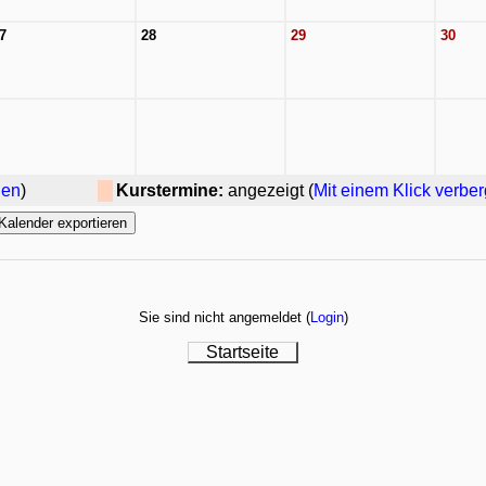
7
28
29
30
gen
)
Kurstermine:
angezeigt (
Mit einem Klick verbe
Sie sind nicht angemeldet (
Login
)
Startseite