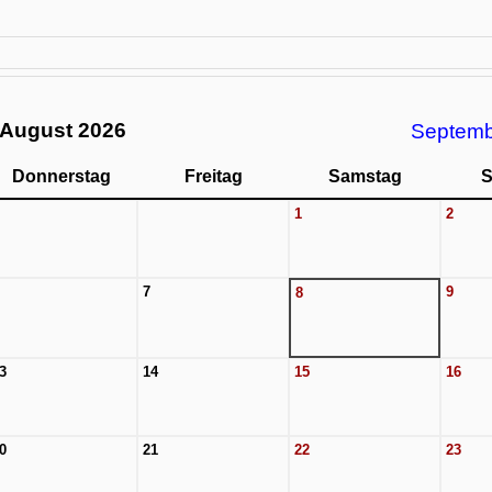
August 2026
Septem
Donnerstag
Freitag
Samstag
S
1
2
7
9
8
3
14
15
16
0
21
22
23