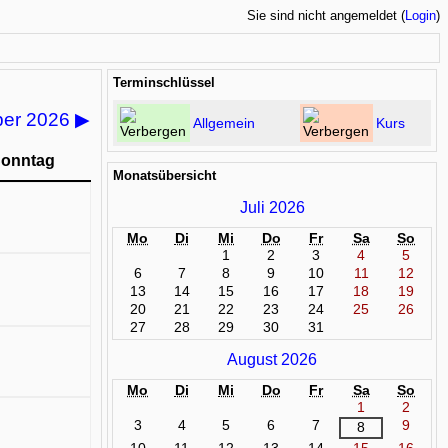
Sie sind nicht angemeldet (
Login
)
Terminschlüssel
ber 2026
▶
Allgemein
Kurs
onntag
Monatsübersicht
Juli 2026
Mo
Di
Mi
Do
Fr
Sa
So
1
2
3
4
5
6
7
8
9
10
11
12
13
14
15
16
17
18
19
20
21
22
23
24
25
26
27
28
29
30
31
August 2026
Mo
Di
Mi
Do
Fr
Sa
So
1
2
3
4
5
6
7
9
8