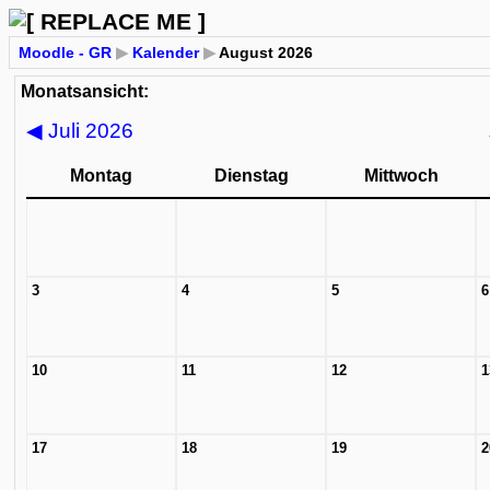
Moodle - GR
▶
Kalender
▶
August 2026
Monatsansicht:
◀
Juli 2026
Montag
Dienstag
Mittwoch
3
4
5
6
10
11
12
1
17
18
19
2