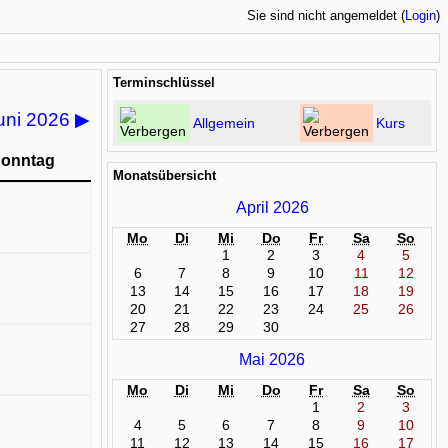
Sie sind nicht angemeldet (
Login
)
Terminschlüssel
uni 2026
▶
Allgemein
Kurs
onntag
Monatsübersicht
April 2026
Mo
Di
Mi
Do
Fr
Sa
So
1
2
3
4
5
6
7
8
9
10
11
12
13
14
15
16
17
18
19
20
21
22
23
24
25
26
27
28
29
30
Mai 2026
Mo
Di
Mi
Do
Fr
Sa
So
1
2
3
4
5
6
7
8
9
10
11
12
13
14
15
16
17