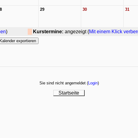
8
29
30
31
gen
)
Kurstermine:
angezeigt (
Mit einem Klick verbe
Sie sind nicht angemeldet (
Login
)
Startseite