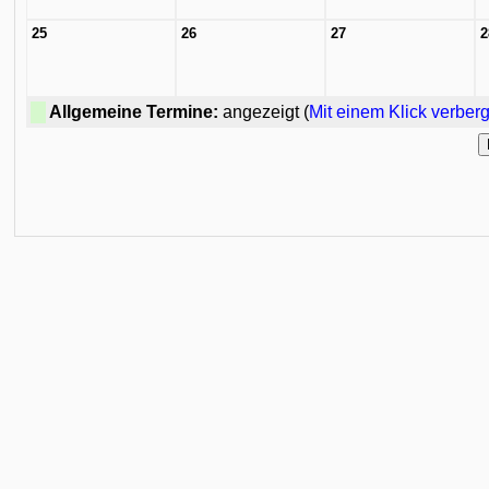
25
26
27
2
Allgemeine Termine:
angezeigt (
Mit einem Klick verber