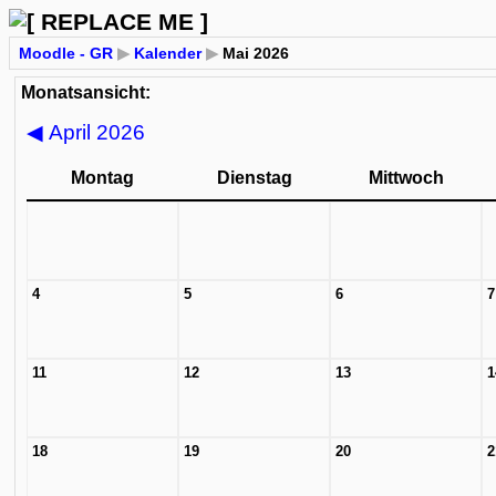
Moodle - GR
▶
Kalender
▶
Mai 2026
Monatsansicht:
◀
April 2026
Montag
Dienstag
Mittwoch
4
5
6
7
11
12
13
1
18
19
20
2