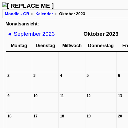
Moodle - GR
►
Kalender
►
Oktober 2023
Monatsansicht:
◄
September 2023
Oktober 2023
Montag
Dienstag
Mittwoch
Donnerstag
Fr
2
3
4
5
6
9
10
11
12
13
16
17
18
19
20