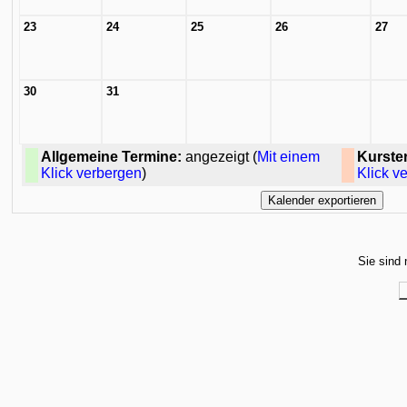
23
24
25
26
27
30
31
Allgemeine Termine:
angezeigt (
Mit einem
Kurste
Klick verbergen
)
Klick v
Sie sind 